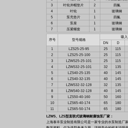
3
叶轮并帽垫片
2
四氟
4
叶轮
1
玻璃钢
5
泵壳垫片
1
四氟
6
泵座
1
玻璃钢
7
压紧螺套
1
玻璃钢
序号
型号规格
DN
D
1
LZS25-25-95
25
115
2
LZS25-25-100
25
115
3
LZWS25-25-101
25
115
4
LZWS32-25-101
32
135
5
LZS40-25-135
40
145
6
LZS40-32-135
40
145
7
LZWS32-32-128
32
135
8
LZWS40-32-128
40
145
9
LZS50-40-160
50
160
10
LZS65-40-174
65
180
11
LZS65-50-174
65
180
LZWS、LZS型直联式玻璃钢耐腐蚀泵厂家：
上海泰丰泵业制造有限公司是一家专业的水泵制造厂家
数等资料，仅为选型参考之用，详细齐全的样本说明