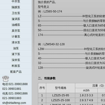
中开泵
蚀介质的产品。
型号意义
隔膜泵
例：LZS65-50-174
卫生泵
LZ--------------------------------------------I
漩涡泵
S---------------------------------------------
油桶泵
65---------------------------------------------吸入口直径为
50---------------------------------------------排出口直径为
真空泵
174--------------------------------------------离心式
计量泵
潜水泵
例：LZWS40-32-128
油泵
LZW-------------------------------------------I
S---------------------------------------------
液下泵
40-----------------------------------------------吸入口直径
深井泵
32-----------------------------------------------排出口直径
料浆泵
128----------------------------------------------旋涡
配套产品
二、 性能参数
电话:021-39901888
流量（Q
序号
型号规格
021-39901881
m3/h
传真:021-39901886
1
LZS25-25-95
1.8 2.5 3.3
0.
021-39901883
2
LZS25-25-100
2.6 3.7 4.9
0.1
sh@shtaifeng.com