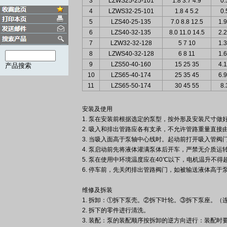
3
LZWS25-25-101
1.8 3.7 4.9
0.
4
LZWS32-25-101
1.8 4 5.2
0.
5
LZS40-25-135
7.0 8.8 12.5
1.9
6
LZS40-32-135
8.0 11.0 14.5
2.2
7
LZW32-32-128
5 7 10
1.3
8
LZWS40-32-128
6 8 11
1.6
9
LZS50-40-160
15 25 35
4.1
10
LZS65-40-174
25 35 45
6.9
11
LZS65-50-174
30 45 55
8.
安装及使用
1. 泵在安装前根据选定的泵型，按外形及安装尺寸做
2. 吸入和排出管路应各有支承，不允许管路重量直接
3. 当吸入面高于泵轴中心线时。起动前打开吸入管
4. 泵启动前先将液体灌满泵体后开车，严禁无介质
5. 泵在使用中环境温度应在40℃以下，电机温升不得超
6. 停车前，先关闭排出管路阀门，如被输送液体高于
维修及拆装
1. 拆卸：①拆下泵壳。②拆下叶轮。③拆下泵座。
2. 拆下的零件进行清洗。
3. 装配：泵的装配顺序按拆卸的逆方向进行：装配