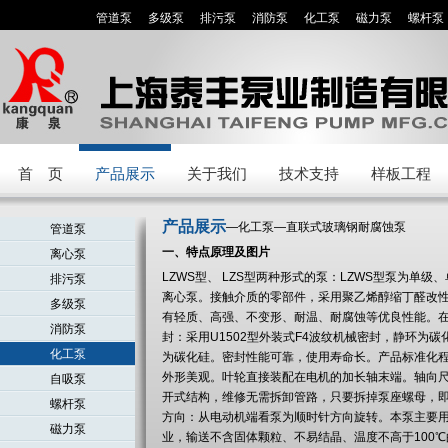
管道泵
多级泵
排污泵
消防泵
化工泵
磁力泵
螺杆泵
首 页
产品展示
关于我们
技术支持
样板工程
产品展示
—化工泵—直联式玻璃钢耐腐蚀泵
管道泵
一、特点原理及图片
离心泵
LZWS型、 LZS型两种形式的泵：LZWS型泵为单
排污泵
离心泵。接触介质的零部件，采用聚乙烯醇缩丁醛改
多级泵
有轻质、高强、不变形、耐温、耐腐蚀等优良性能。
消防泵
封：采用U1502型外装式F4波纹机械密封，静环为碳
化工泵
为碳化硅。密封性能可靠，使用寿命长。产品标准化
外形美观。叶轮直接装配在电机的加长轴末端。轴向
自吸泵
开式结构，维修无需拆卸管路，只要拆掉泵座螺母，
螺杆泵
方向：从电动机端看泵为顺时针方向旋转。本泵主要
磁力泵
业，输送不含固体颗粒、不易结晶、温度不高于100