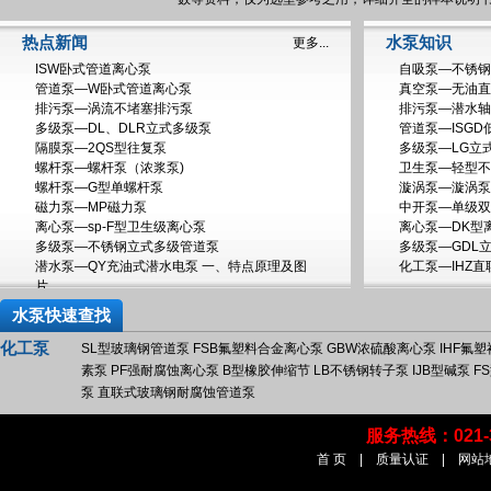
热点新闻
水泵知识
更多...
ISW卧式管道离心泵
自吸泵—不锈钢
管道泵—W卧式管道离心泵
真空泵—无油直
排污泵—涡流不堵塞排污泵
排污泵—潜水轴
多级泵—DL、DLR立式多级泵
管道泵—ISG
隔膜泵—2QS型往复泵
多级泵—LG立
螺杆泵—螺杆泵（浓浆泵)
卫生泵—轻型不
螺杆泵—G型单螺杆泵
漩涡泵—漩涡泵
磁力泵—MP磁力泵
中开泵—单级双
离心泵—sp-F型卫生级离心泵
离心泵—DK型
多级泵—不锈钢立式多级管道泵
多级泵—GDL
潜水泵—QY充油式潜水电泵 一、特点原理及图
化工泵—IHZ
片
水泵快速查找
化工泵
SL型玻璃钢管道泵
FSB氟塑料合金离心泵
GBW浓硫酸离心泵
IHF氟
素泵
PF强耐腐蚀离心泵
B型橡胶伸缩节
LB不锈钢转子泵
IJB型碱泵
F
泵
直联式玻璃钢耐腐蚀管道泵
服务热线：02
首 页
|
质量认证
|
网站